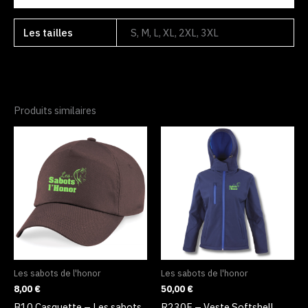
Les tailles
S, M, L, XL, 2XL, 3XL
Produits similaires
Ce
produit
a
plusieurs
variations
Les
options
peuvent
être
Les sabots de l'honor
Les sabots de l'honor
choisies
8,00
€
50,00
€
sur
B10 Casquette – Les sabots
R230F – Veste Softshell