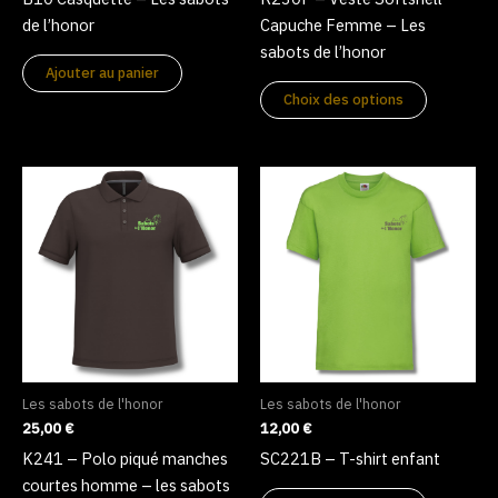
la
de l’honor
Capuche Femme – Les
page
sabots de l’honor
du
Ajouter au panier
produit
Choix des options
Ce
Ce
produit
produit
a
a
plusieurs
plusieurs
variations.
variations
Les
Les
options
options
peuvent
peuvent
être
être
Les sabots de l'honor
Les sabots de l'honor
choisies
choisies
25,00
€
12,00
€
sur
sur
K241 – Polo piqué manches
SC221B – T-shirt enfant
la
la
courtes homme – les sabots