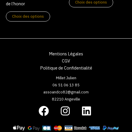
page
page
Choix des options
de l’honor
du
du
produit
produit
Choix des options
Mentions Légales
CGV
Politique de Confidentialité
Millet Julien
06 51 06 13 85
assoandco82@gmail.com
82210 Angeville